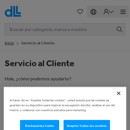
Inicio
Servicio al Cliente
Servicio al Cliente
Hola, ¿cómo podemos ayudarte?
Explorar todos los temas
Al hacer clic en “Aceptar todas las cookies”, usted acepta que las cookies se
guarden en su dispositivo para mejorar la navegación del sitio, analizar el uso del
mismo, y colaborar con nuestros estudios para marketing.
Empezando
General, Bid & Buy, Compra, Servicios
Rechazarlas todas
Aceptar todas las cookies