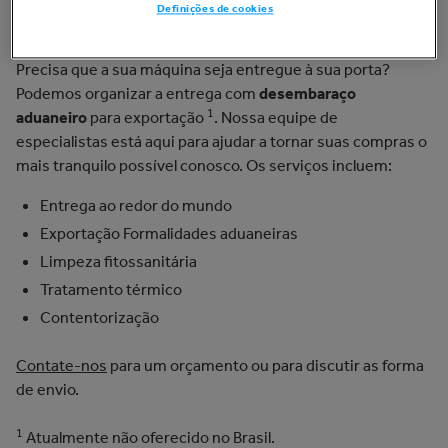
Definições de cookies
Envio e exportação globais
Precisa que a sua máquina seja entregue à sua porta?
Podemos organizar a entrega com
desembaraço
1
aduaneiro
para exportação
. Nossa equipe de
especialistas está aqui para ajudar a tornar suas compras o
mais tranquilo possível conosco. Os serviços incluem:
Entrega ao redor do mundo
Exportação Formalidades aduaneiras
Limpeza fitossanitária
Tratamento térmico
Contentorização
Contate-nos
para um orçamento ou para discutir as forma
de envio.
1
Atualmente não oferecido no Brasil.