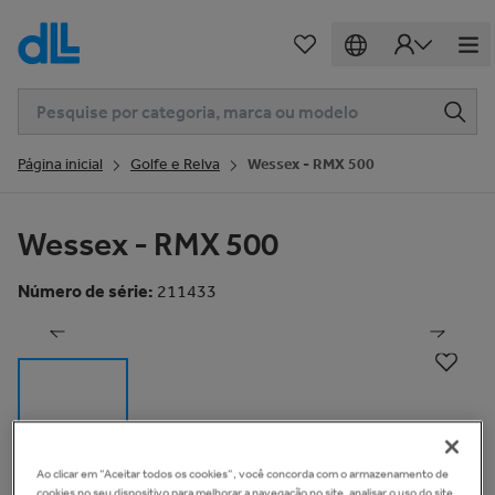
Página inicial
Golfe e Relva
Wessex - RMX 500
Wessex - RMX 500
1
de
19
Número de série
:
211433
Ao clicar em “Aceitar todos os cookies”, você concorda com o armazenamento de
Informação Básica
Ver vídeo
cookies no seu dispositivo para melhorar a navegação no site, analisar o uso do site