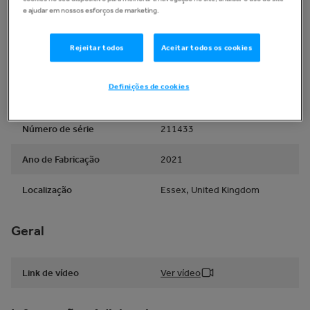
e ajudar em nossos esforços de marketing.
Tipo
Cortador de grama bruto
Rejeitar todos
Aceitar todos os cookies
Marca
Wessex
Definições de cookies
Modelo
RMX 500
Número de série
211433
Ano de Fabricação
2021
Localização
Essex, United Kingdom
Geral
Link de vídeo
Ver vídeo