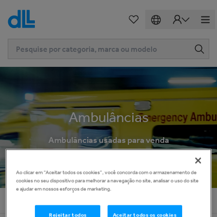
Ambulâncias
Ambulâncias usadas para venda
Ao clicar em “Aceitar todos os cookies”, você concorda com o armazenamento de
cookies no seu dispositivo para melhorar a navegação no site, analisar o uso do site
e ajudar em nossos esforços de marketing.
Página inicial
Ambulâncias
Rejeitar todos
Aceitar todos os cookies