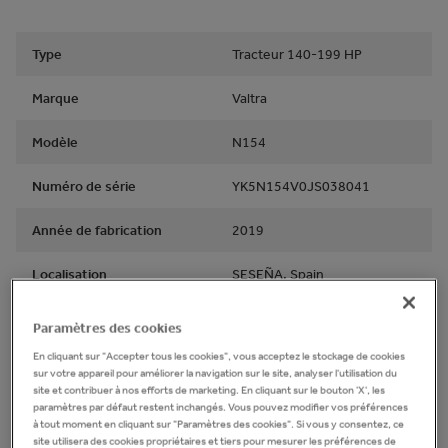
Type
Tracteur 140-199 HP
Marque
Valtra
Modèle
N154
Numéro de série
YK5N154V0JS038041
Année de fabrication
2019
Localisation
SESEÑA, Spain
Paramètres des cookies
Électrique
En cliquant sur "Accepter tous les cookies", vous acceptez le stockage de cookies
sur votre appareil pour améliorer la navigation sur le site, analyser l'utilisation du
site et contribuer à nos efforts de marketing. En cliquant sur le bouton 'X', les
Travail d’éclairage
Oui
paramètres par défaut restent inchangés. Vous pouvez modifier vos préférences
à tout moment en cliquant sur "Paramètres des cookies". Si vous y consentez, ce
Les voyants
Oui
site utilisera des cookies propriétaires et tiers pour mesurer les préférences de