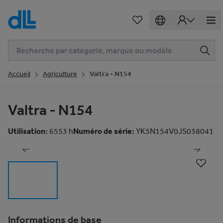
Accueil
Agriculture
Valtra - N154
Valtra - N154
1
de
104
Utilisation
:
6553 h
Numéro de série
:
YK5N154V0JS038041
Informations de base