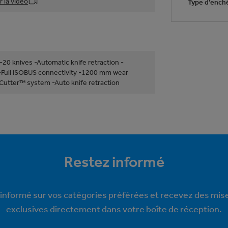
 la vidéo
Type d'ench
 -20 knives -Automatic knife retraction -
n -Full ISOBUS connectivity -1200 mm wear
Cutter™ system -Auto knife retraction
Restez informé
informé sur vos catégories préférées et recevez des mise
exclusives directement dans votre boîte de réception.