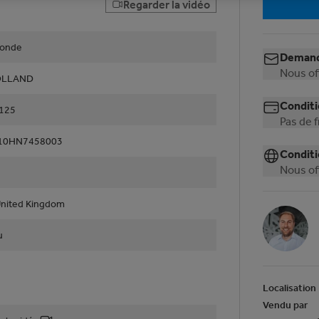
Regarder la vidéo
ronde
Demand
Nous of
OLLAND
Conditi
 125
Pas de 
10HN7458003
Conditi
Nous of
United Kingdom
u
Localisation
Vendu par