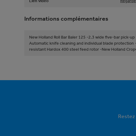
Lien vidéo
Regarder
Informations complémentaires
New Holland Roll Bar Baler 125 -2.3 wide five-bar pick-up
Automatic knife cleaning and individual blade protectio
resistant Hardox 400 steel feed rotor -New Holland Crop
Restez 