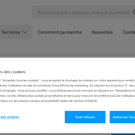
Services
Comment ça marche
Nouvelles
Conta
Bar 125
s des cookies
1
de
14
r "Accepter tous les cookies", vous acceptez le stockage de cookies sur votre appareil pour amélior
nalyser l'utilisation du site et contribuer à nos efforts de marketing. En cliquant sur le bouton 'X', le
t inchangés. Vous pouvez modifier vos préférences à tout moment en cliquant sur "Paramètres de
ez, ce site utilisera des cookies propriétaires et tiers pour mesurer les préférences de l'utilisate
tenu sur les réseaux sociaux et la publicité ciblée par centres d'intérêt.
Demander
 des cookies
Tout refuser
Autoriser tou