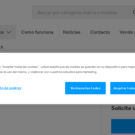
os
Como funciona
Noticias
Contacto
Vende 
EX
ZYE-ALEX
en “Aceptar todas las cookies”, usted acepta que las cookies se guarden en su dispositivo para mejo
1
de
40
lizar el uso del mismo, y colaborar con nuestros estudios para marketing.
ón de cookies
Rechazarlas todas
Aceptar toda
Solicite 