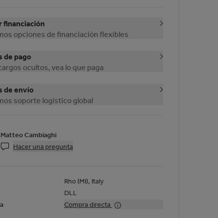
r financiación
os opciones de financiación flexibles
s de pago
cargos ocultos, vea lo que paga
s de envío
os soporte logístico global
Matteo Cambiaghi
Hacer una pregunta
Rho (MI), Italy
DLL
ta
Compra directa