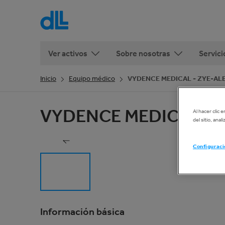
Ver activos
Sobre nosotras
Servici
Inicio
Equipo médico
VYDENCE MEDICAL - ZYE-AL
VYDENCE MEDICAL - 
Al hacer clic 
del sitio, ana
Configuraci
Información básica