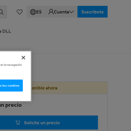
ES
Cuenta
Suscríbete
a DLL
rar la navegación
s las cookies
Disponible ahora
un precio
Solicite un precio