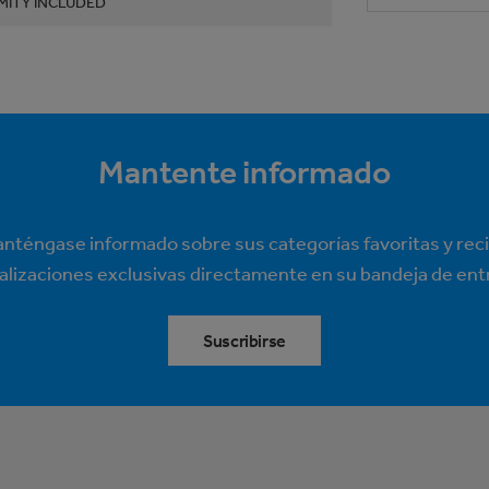
MITY INCLUDED
Mantente informado
nténgase informado sobre sus categorías favoritas y rec
alizaciones exclusivas directamente en su bandeja de ent
Suscribirse