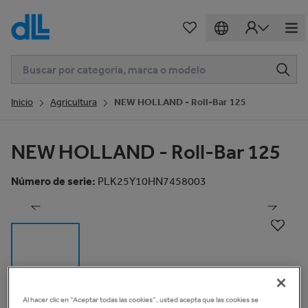
Inicio
Agricultura
NEW HOLLAND - Roll-Bar 125
NEW HOLLAND - Roll-Bar 125
1
de
14
Número de serie
:
PLK25Y10HN7458003
Al hacer clic en “Aceptar todas las cookies”, usted acepta que las cookies se
Información básica
Ver video