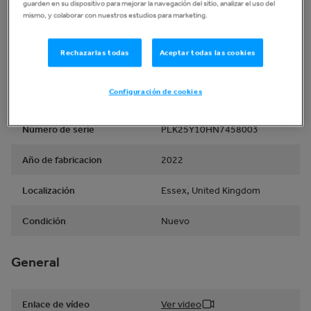
guarden en su dispositivo para mejorar la navegación del sitio, analizar el uso del
mismo, y colaborar con nuestros estudios para marketing.
Tipo
Empacador circular
Rechazarlas todas
Aceptar todas las cookies
Marca
NEW HOLLAND
Configuración de cookies
Modelo
Roll-Bar 125
Número de serie
PLK25Y10HN7458003
Año de fabricacion
2022
Localización
Essex, United Kingdom
Condición
Nuevo
General
Enlace de vídeo
Ver video