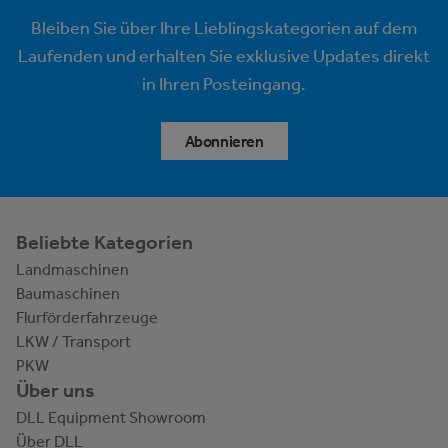
Bleiben Sie über Ihre Lieblingskategorien auf dem
Laufenden und erhalten Sie exklusive Updates direkt
in Ihren Posteingang.
Abonnieren
Beliebte Kategorien
Landmaschinen
Baumaschinen
Flurförderfahrzeuge
LKW / Transport
PKW
Über uns
DLL Equipment Showroom
Über DLL