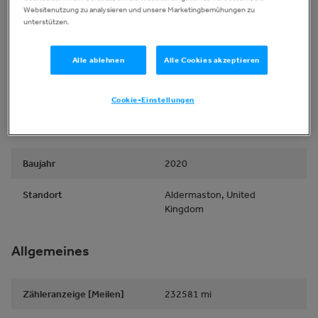
Websitenutzung zu analysieren und unsere Marketingbemühungen zu
unterstützen.
Typ
Rettungswagen
Alle ablehnen
Alle Cookies akzeptieren
Hersteller
Fiat
Cookie-Einstellungen
Modell
Ducato A&E
Seriennummer
ZFA25000002N72227
Baujahr
2020
Standort
Aldermaston, United
Kingdom
Allgemeines
Zähleranzeige [Meilen]
232581
mi