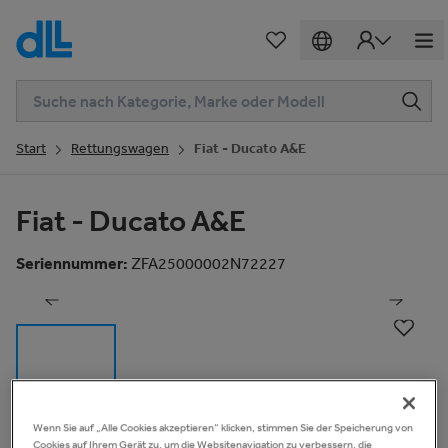
Start
Rettungswagen
Fiat - Ducato A&E
Fiat - Ducato A&E
1
von
23
Seriennummer
:
ZFA25000002N72227
Wenn Sie auf „Alle Cookies akzeptieren“ klicken, stimmen Sie der Speicherung von
Beschreibung
Cookies auf Ihrem Gerät zu, um die Websitenavigation zu verbessern, die