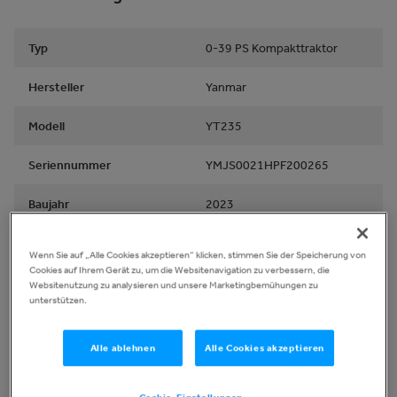
Typ
0-39 PS Kompakttraktor
Hersteller
Yanmar
Modell
YT235
Seriennummer
YMJS0021HPF200265
Baujahr
2023
Standort
Essex, United Kingdom
Wenn Sie auf „Alle Cookies akzeptieren“ klicken, stimmen Sie der Speicherung von
Cookies auf Ihrem Gerät zu, um die Websitenavigation zu verbessern, die
Websitenutzung zu analysieren und unsere Marketingbemühungen zu
Elektrik
unterstützen.
Alle ablehnen
Alle Cookies akzeptieren
Lichtfunktion
Ja
Warnleuchten
Ja
Cookie-Einstellungen