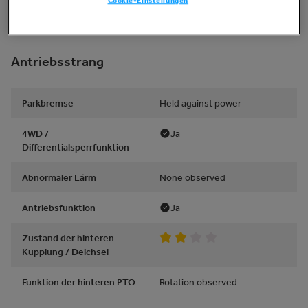
funktionieren / Anzeigen
funktionieren
Antriebsstrang
Parkbremse
Held against power
4WD /
Ja
Differentialsperrfunktion
Abnormaler Lärm
None observed
Antriebsfunktion
Ja
Zustand der hinteren
Kupplung / Deichsel
Funktion der hinteren PTO
Rotation observed