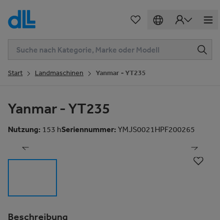
Start
Landmaschinen
Yanmar - YT235
Yanmar - YT235
1
von
30
Nutzung
:
153 h
Seriennummer
:
YMJS0021HPF200265
Beschreibung