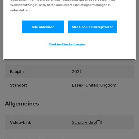
Websitenutzung zu analysieren und unsere Marketingbemühungen zu
unterstützen.
Typ
Rough Mower
Alle ablehnen
Alle Cookies akzeptieren
Hersteller
Wessex
Modell
RMX 500
Cookie-Einstellungen
Seriennummer
211433
Baujahr
2021
Standort
Essex, United Kingdom
Allgemeines
Video-Link
Schau Video