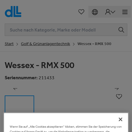
Start
Golf & Grünanlagentechnik
Wessex - RMX 500
Wessex - RMX 500
1
von
19
Seriennummer
:
211433
Wenn Sie auf „Alle Cookies akzeptieren“ klicken, stimmen Sie der Speicherung von
Beschreibung
Schau Video
Cookies auf Ihrem Gerät zu, um die Websitenavigation zu verbessern, die