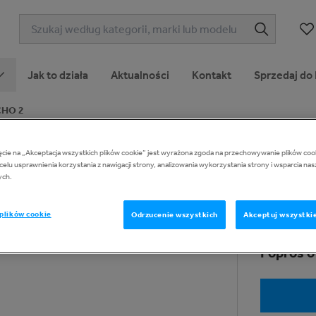
Jak to działa
Aktualności
Kontakt
Sprzedaj do
CHO 2
ięcie na „Akceptacja wszystkich plików cookie” jest wyrażona zgoda na przechowywanie plików co
ECHO 2
1
z
12
celu usprawnienia korzystania z nawigacji strony, analizowania wykorzystania strony i wsparcia nas
ych.
plików cookie
Odrzucenie wszystkich
Akceptuj wszystkie
Poproś o