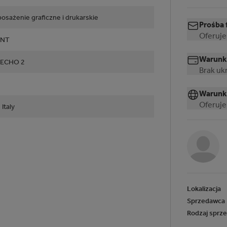
osażenie graficzne i drukarskie
Prośba 
Oferuje
INT
Warunki
 ECHO 2
Brak ukr
Warunk
Oferuje
 Italy
Lokalizacja
Sprzedawca
Rodzaj sprz