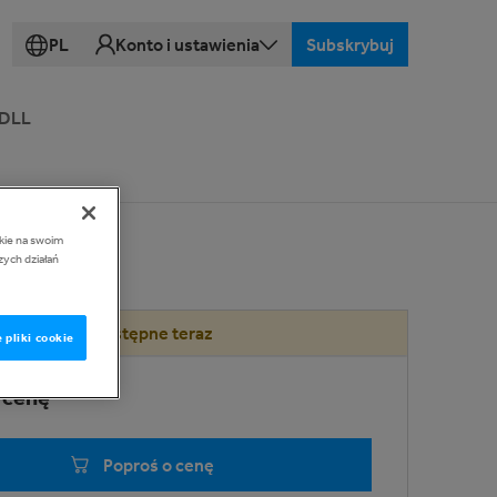
PL
Konto i ustawienia
Subskrybuj
 DLL
okie na swoim
zych działań
Dostępne teraz
 pliki cookie
 cenę
Poproś o cenę