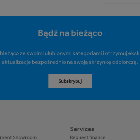
Bądź na bieżąco
 bieżąco ze swoimi ulubionymi kategoriami i otrzymuj eks
aktualizacje bezpośrednio na swoją skrzynkę odbiorczą.
Subskrybuj
Services
pment Showroom
Request finance