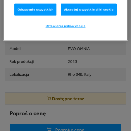
Informacje podstawowe
Odrzucenie wszystkich
Akceptuj wszystkie pliki cookie
Typ
Inne IT w opiece zdrowotnej
Ustawienia plików cookie
Marka
NR 2 ELMAC ELETTRONICA
Model
EVO OMNIA
Rok produkcji
2023
Lokalizacja
Rho (MI), Italy
Dostępne teraz
Poproś o cenę
Poproś o cenę