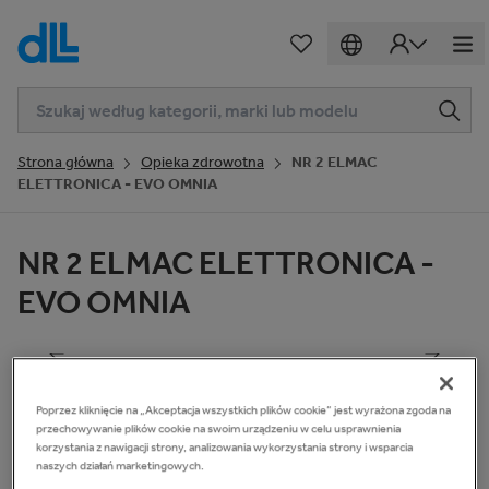
Strona główna
Opieka zdrowotna
NR 2 ELMAC
ELETTRONICA - EVO OMNIA
NR 2 ELMAC ELETTRONICA -
EVO OMNIA
1
z
10
Poprzez kliknięcie na „Akceptacja wszystkich plików cookie” jest wyrażona zgoda na
przechowywanie plików cookie na swoim urządzeniu w celu usprawnienia
korzystania z nawigacji strony, analizowania wykorzystania strony i wsparcia
naszych działań marketingowych.