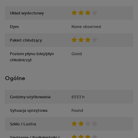
Układ wydechowy
Dym
None observed
Pakiet chłodzący
Poziom płynu (olej/płyn
Good
chłodniczy)
Ogólne
Godziny użytkowania
6553
h
Sytuacja sprzętowa
Found
Szkło / Lustra
Siedzenie / Podłokietniki /