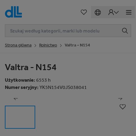
Strona główna
Rolnictwo
Valtra - N154
Valtra - N154
Użytkowanie
:
6553 h
1
z
104
Numer seryjny
:
YK5N154V0JS038041