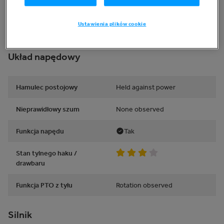
Działają światła
Tak
ostrzegawcze / Wskaźniki
Ustawienia plików cookie
działają
Układ napędowy
Hamulec postojowy
Held against power
Nieprawidłowy szum
None observed
Funkcja napędu
Tak
Stan tylnego haku /
drawbaru
Funkcja PTO z tyłu
Rotation observed
Silnik