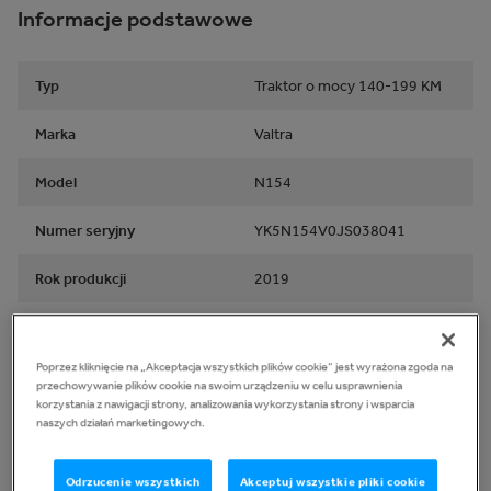
Informacje podstawowe
Typ
Traktor o mocy 140-199 KM
Marka
Valtra
Model
N154
Numer seryjny
YK5N154V0JS038041
Rok produkcji
2019
Lokalizacja
SESEÑA, Spain
Poprzez kliknięcie na „Akceptacja wszystkich plików cookie” jest wyrażona zgoda na
przechowywanie plików cookie na swoim urządzeniu w celu usprawnienia
Elektryka
korzystania z nawigacji strony, analizowania wykorzystania strony i wsparcia
naszych działań marketingowych.
Światła działają
Tak
Odrzucenie wszystkich
Akceptuj wszystkie pliki cookie